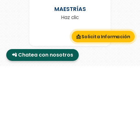
MAESTRÍAS
Haz clic
📩 Solicita Información
📲 Chatea con nosotros
💬 ¿Qué dicen nuestros
egresados?
ING. FRIDA MONSERRAT
RODRIGUEZ PEREZ
Ingeniería Industrial,